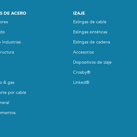
S DE ACERO
IZAJE
ores
Eslingas de cable
do
Eslingas sintéticas
 Industrias
Eslingas de cadena
tructura
Accesorios
Dispositivos de izaje
Crosby®
eo & gas
Linked®
orte por cable
neral
ementos