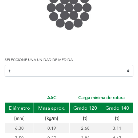
SELECCIONE UNA UNIDAD DE MEDIDA
AAC
carga mínima de rotura
Diámetro
Masa aprox.
Grado 120
Grado 140
[mm]
[kg/m]
[t]
[t]
6,30
0,19
2,68
3,11