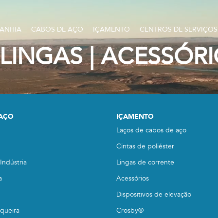
ANHIA
CABOS DE AÇO
IÇAMENTO
CENTROS DE SERVIÇOS
LINGAS | ACESSÓR
 AÇO
IÇAMENTO
Laços de cabos de aço
Cintas de poliéster
Indústria
Lingas de corrente
a
Acessórios
Dispositivos de elevação
squeira
Crosby®