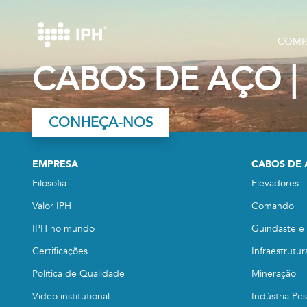
COMP
CABOS DE AÇO | 
CONHEÇA-NOS
EMPRESA
CABOS DE
Filosofia
Elevadores
Valor IPH
Comando
IPH no mundo
Guindaste e 
Certificações
Infraestrutur
Política de Qualidade
Mineração
Video institutional
Indústria Pe