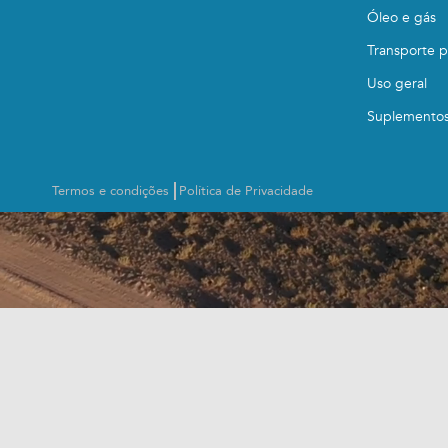
Óleo e gás
Transporte 
Uso geral
Suplemento
Termos e condições
Política de Privacidade