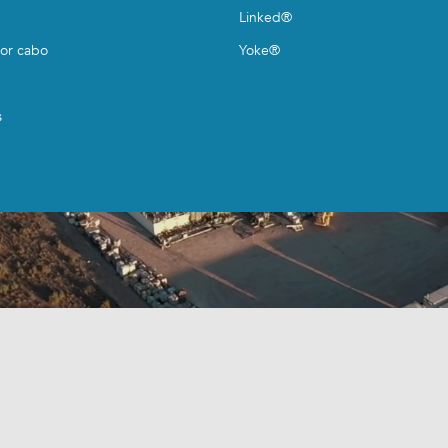
Linked®
por cabo
Yoke®
s