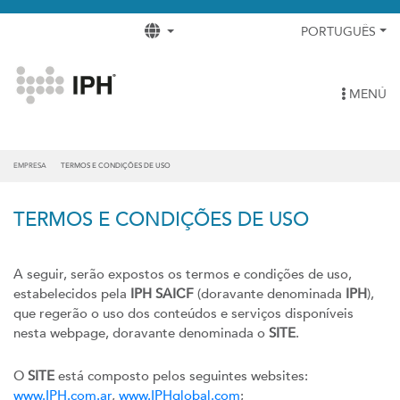
PORTUGUÊS
MENÚ
EMPRESA
TERMOS E CONDIÇÕES DE USO
TERMOS E CONDIÇÕES DE USO
A seguir, serão expostos os termos e condições de uso,
estabelecidos pela
IPH SAICF
(doravante denominada
IPH
),
que regerão o uso dos conteúdos e serviços disponíveis
nesta webpage, doravante denominada o
SITE
.
O
SITE
está composto pelos seguintes websites:
www.IPH.com.ar
,
www.IPHglobal.com
;