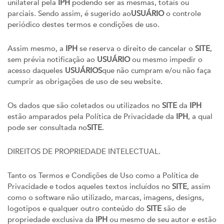
unilateral pela
IPH
podendo ser as mesmas, totais ou
parciais. Sendo assim, é sugerido ao
USUÁRIO
o controle
periódico destes termos e condições de uso.
Assim mesmo, a
IPH
se reserva o direito de cancelar o
SITE
,
sem prévia notificação ao
USUÁRIO
ou mesmo impedir o
acesso daqueles
USUÁRIOS
que não cumpram e/ou não faça
cumprir as obrigações de uso de seu website.
Os dados que são coletados ou utilizados no
SITE
da
IPH
estão amparados pela Política de Privacidade da
IPH
, a qual
pode ser consultada no
SITE
.
DIREITOS DE PROPRIEDADE INTELECTUAL.
Tanto os Termos e Condições de Uso como a Política de
Privacidade e todos aqueles textos incluídos no
SITE
, assim
como o software não utilizado, marcas, imagens, designs,
logotipos e qualquer outro conteúdo do
SITE
são de
propriedade exclusiva da
IPH
ou mesmo de seu autor e estão