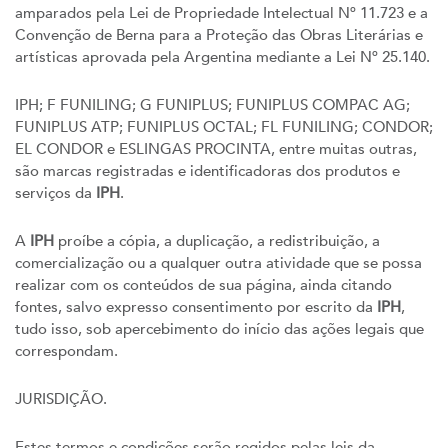
amparados pela Lei de Propriedade Intelectual Nº 11.723 e a
Convenção de Berna para a Proteção das Obras Literárias e
artísticas aprovada pela Argentina mediante a Lei Nº 25.140.
IPH; F FUNILING; G FUNIPLUS; FUNIPLUS COMPAC AG;
FUNIPLUS ATP; FUNIPLUS OCTAL; FL FUNILING; CONDOR;
EL CONDOR e ESLINGAS PROCINTA, entre muitas outras,
são marcas registradas e identificadoras dos produtos e
serviços da
IPH
.
A
IPH
proíbe a cópia, a duplicação, a redistribuição, a
comercialização ou a qualquer outra atividade que se possa
realizar com os conteúdos de sua página, ainda citando
fontes, salvo expresso consentimento por escrito da
IPH
,
tudo isso, sob apercebimento do início das ações legais que
correspondam.
JURISDIÇÃO.
Estes termos e condições serão regidos pelas leis da