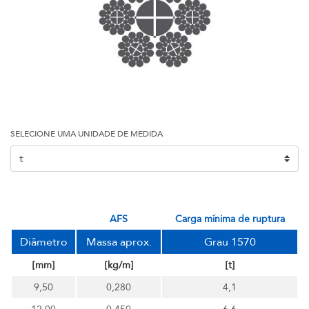
SELECIONE UMA UNIDADE DE MEDIDA
AFS
carga mínima de ruptura
Diâmetro
Massa aprox.
Grau 1570
[mm]
[kg/m]
[t]
9,50
0,280
4,1