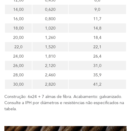
12,00
0,450
6,6
14,00
0,620
9,0
16,00
0,800
11,7
18,00
1,020
14,8
20,00
1,260
18,4
22,0
1,520
22,1
24,00
1,810
26,4
26,00
2,120
31,0
28,00
2,460
35,9
30,00
2,820
41,2
Construção: 6x24 + 7 almas de fibra. Acabamento: galvanizado.
Consulte a IPH por diâmetros e resistências não especificados na
tabela.