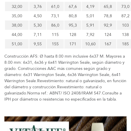
32,00
3,76
61,0
67,6
4,19
65,8
73,0
35,00
4,50
73,1
80,8
5,01
78,8
87,2
38,00
5,30
86,0
95,3
5,91
92,9
103
44,00
7,11
115
128
7,92
124
138
51,00
9,55
155
171
10,60
167
185
Construcción AFS: Ø hasta 8.00 mm inclusive 6x37 M. Mayores a
8.00 mm: 6x31, 6x36 y 6x41 Warrington Seale, según diámetro y
grado. Construcciones AAC más comunes según grado y
diámetro: 6x31 Warrington Seale, 6x36 Warrington Seale, 6x41
Warrington Seale.Revestimiento: natural o galvanizado, en función
del diámetro y construcción.Revestimiento: natural o
galvanizado.Norma ref.: ABNT/ ISO 2408/IRAM 547.Consulte a
IPH por diámetros o resistencias no especificados en la tabla.