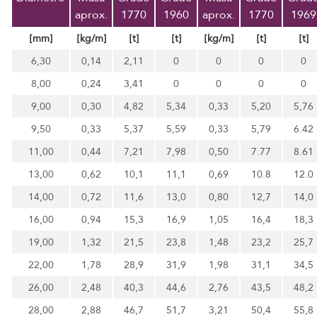
aprox.
1770
1960
aprox.
1770
1969
[mm]
[kg/m]
[t]
[t]
[kg/m]
[t]
[t]
6,30
0,14
2,11
0
0
0
0
8,00
0,24
3,41
0
0
0
0
9,00
0,30
4,82
5,34
0,33
5,20
5,76
9,50
0,33
5,37
5,59
0,33
5,79
6.42
11,00
0,44
7,21
7,98
0,50
7.77
8.61
13,00
0,62
10,1
11,1
0,69
10.8
12.0
14,00
0,72
11,6
13,0
0,80
12,7
14,0
16,00
0,94
15,3
16,9
1,05
16,4
18,3
19,00
1,32
21,5
23,8
1,48
23,2
25,7
22,00
1,78
28,9
31,9
1,98
31,1
34,5
26,00
2,48
40,3
44,6
2,76
43,5
48,2
28,00
2,88
46,7
51,7
3,21
50,4
55,8