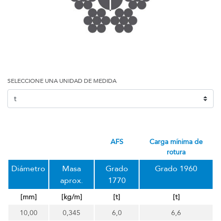
SELECCIONE UNA UNIDAD DE MEDIDA
AFS
carga mínima de
rotura
Diámetro
Masa
Grado
Grado 1960
aprox.
1770
[mm]
[kg/m]
[t]
[t]
10,00
0,345
6,0
6,6