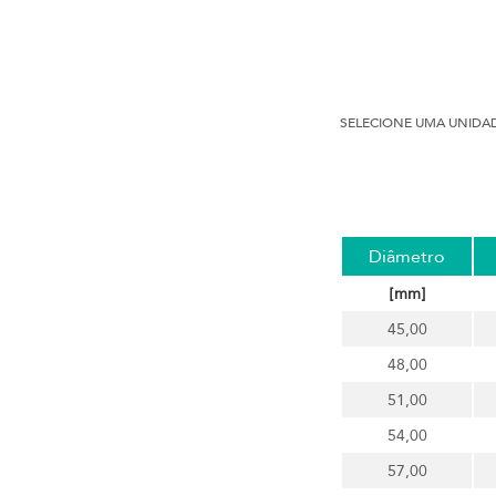
SELECIONE UMA UNIDA
Diâmetro
[mm]
45,00
48,00
51,00
54,00
57,00