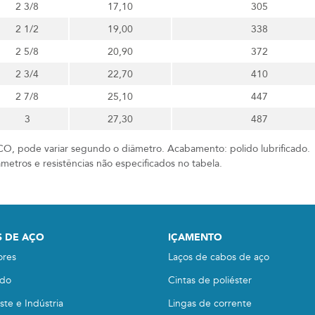
2 3/8
17,10
305
2 1/2
19,00
338
2 5/8
20,90
372
2 3/4
22,70
410
2 7/8
25,10
447
3
27,30
487
O, pode variar segundo o diâmetro. Acabamento: polido lubrificado.
metros e resistências não especificados no tabela.
 DE AÇO
IÇAMENTO
ores
Laços de cabos de aço
do
Cintas de poliéster
te e Indústria
Lingas de corrente