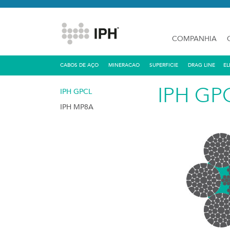
COMPANHIA
CABOS DE AÇO
MINERACAO
SUPERFICIE
DRAG LINE
EL
IPH GP
IPH GPCL
IPH MP8A