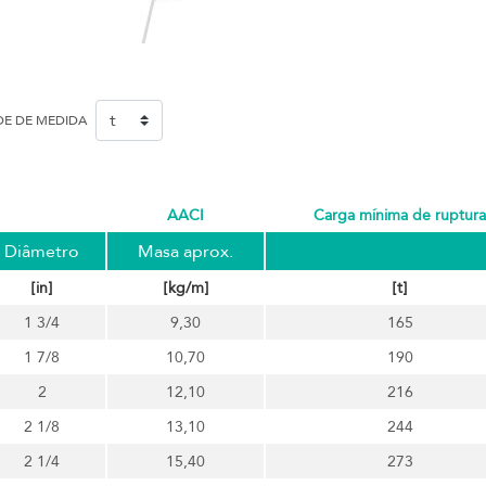
DE DE MEDIDA
AACI
carga mínima de ruptura
Diâmetro
Masa aprox.
[in]
[kg/m]
[t]
1 3/4
9,30
165
1 7/8
10,70
190
2
12,10
216
2 1/8
13,10
244
2 1/4
15,40
273