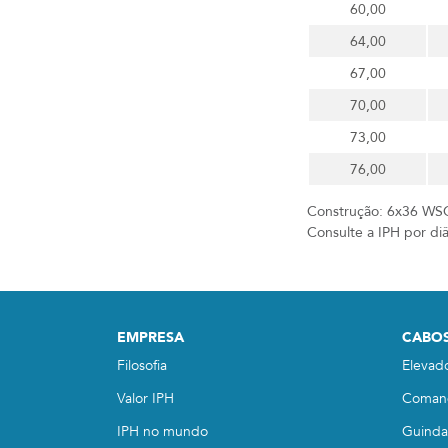
60,00
64,00
67,00
70,00
73,00
76,00
Construção: 6x36 WSC
Consulte a IPH por diâ
EMPRESA
CABOS
Filosofia
Elevad
Valor IPH
Coman
IPH no mundo
Guindas