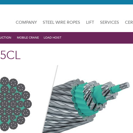
COMPANY
STEEL WIRE ROPES
LIFT
SERVICES
CER
UCTION
MOBILE CRANE
LOAD HOIST
35CL