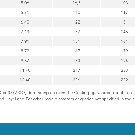
5,06
96,3
103
5,71
110
117
6,40
122
131
7,13
137
146
7,91
151
161
8,72
167
179
9,57
183
195
11,40
217
233
12,40
236
252
O or 35x7 CO, depending on diameter.Coating: galvanized (bright on
ated. Lay: Lang.For other rope diameters or grades not specified in the c