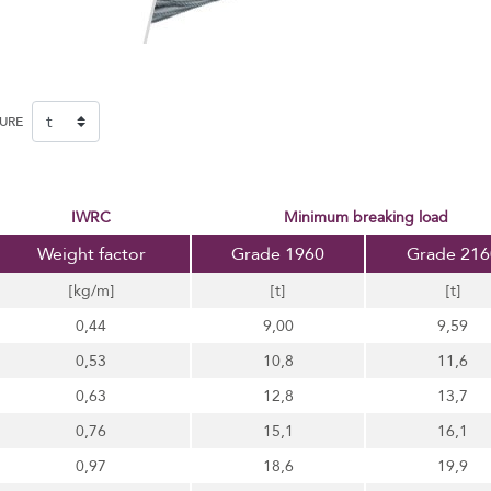
SURE
IWRC
minimum breaking load
Weight factor
Grade 1960
Grade 216
[kg/m]
[t]
[t]
0,44
9,00
9,59
0,53
10,8
11,6
0,63
12,8
13,7
0,76
15,1
16,1
0,97
18,6
19,9